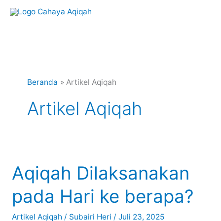
Lewati
ke
konten
Beranda
Artikel Aqiqah
Artikel Aqiqah
Aqiqah Dilaksanakan
pada Hari ke berapa?
Artikel Aqiqah
/
Subairi Heri
/
Juli 23, 2025