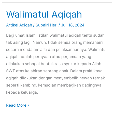
Kata
Undangan
Walimatul Aqiqah
Aqiqah
yang
Artikel Aqiqah
/
Subairi Heri
/
Juli 18, 2024
Sopan
Bagi umat Islam, istilah walimatul aqiqah tentu sudah
&
tak asing lagi. Namun, tidak semua orang memahami
Menyentuh
secara mendalam arti dan pelaksanaannya. Walimatul
Hati
aqiqah adalah perayaan atau perjamuan yang
dilakukan sebagai bentuk rasa syukur kepada Allah
SWT atas kelahiran seorang anak. Dalam praktiknya,
aqiqah dilakukan dengan menyembelih hewan ternak
seperti kambing, kemudian membagikan dagingnya
kepada keluarga,
Walimatul
Read More »
Aqiqah