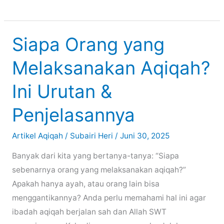
Lengkap
Rangkaian
Acara
Siapa Orang yang
Aqiqah
Melaksanakan Aqiqah?
Sesuai
Sunnah
Ini Urutan &
untuk
Buah
Penjelasannya
Hati
Anda
Artikel Aqiqah
/
Subairi Heri
/
Juni 30, 2025
Banyak dari kita yang bertanya-tanya: “Siapa
sebenarnya orang yang melaksanakan aqiqah?”
Apakah hanya ayah, atau orang lain bisa
menggantikannya? Anda perlu memahami hal ini agar
ibadah aqiqah berjalan sah dan Allah SWT