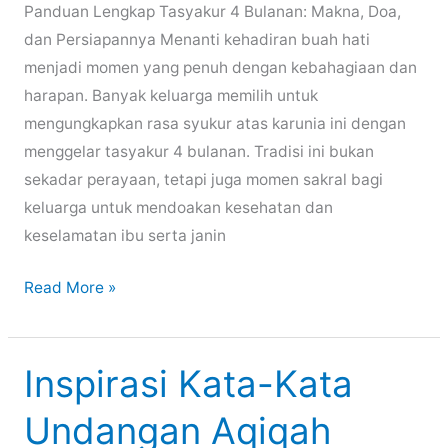
Panduan Lengkap Tasyakur 4 Bulanan: Makna, Doa,
dan Persiapannya Menanti kehadiran buah hati
menjadi momen yang penuh dengan kebahagiaan dan
harapan. Banyak keluarga memilih untuk
mengungkapkan rasa syukur atas karunia ini dengan
menggelar tasyakur 4 bulanan. Tradisi ini bukan
sekadar perayaan, tetapi juga momen sakral bagi
keluarga untuk mendoakan kesehatan dan
keselamatan ibu serta janin
Panduan
Read More »
Lengkap
Tasyakur
4
Inspirasi Kata-Kata
Bulanan:
Undangan Aqiqah
Makna,