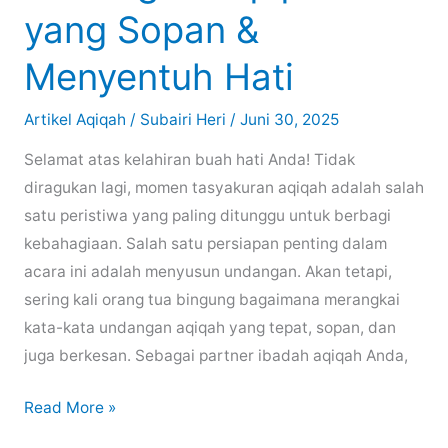
Doa,
yang Sopan &
dan
Persiapannya
Menyentuh Hati
Artikel Aqiqah
/
Subairi Heri
/
Juni 30, 2025
Selamat atas kelahiran buah hati Anda! Tidak
diragukan lagi, momen tasyakuran aqiqah adalah salah
satu peristiwa yang paling ditunggu untuk berbagi
kebahagiaan. Salah satu persiapan penting dalam
acara ini adalah menyusun undangan. Akan tetapi,
sering kali orang tua bingung bagaimana merangkai
kata-kata undangan aqiqah yang tepat, sopan, dan
juga berkesan. Sebagai partner ibadah aqiqah Anda,
Inspirasi
Read More »
Kata-