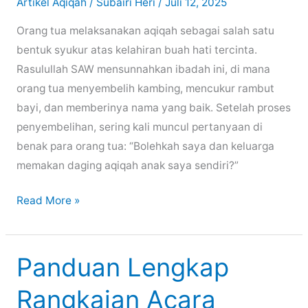
Artikel Aqiqah
/
Subairi Heri
/
Juli 12, 2025
Orang tua melaksanakan aqiqah sebagai salah satu
bentuk syukur atas kelahiran buah hati tercinta.
Rasulullah SAW mensunnahkan ibadah ini, di mana
orang tua menyembelih kambing, mencukur rambut
bayi, dan memberinya nama yang baik. Setelah proses
penyembelihan, sering kali muncul pertanyaan di
benak para orang tua: “Bolehkah saya dan keluarga
memakan daging aqiqah anak saya sendiri?”
Bolehkah
Read More »
Memakan
Daging
Aqiqah
Panduan Lengkap
Sendiri
Rangkaian Acara