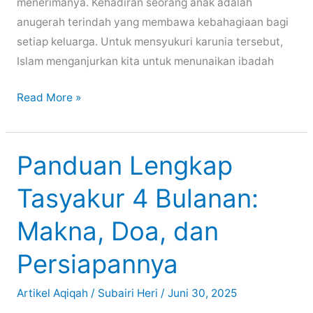
menerimanya. Kehadiran seorang anak adalah
anugerah terindah yang membawa kebahagiaan bagi
setiap keluarga. Untuk mensyukuri karunia tersebut,
Islam menganjurkan kita untuk menunaikan ibadah
Siapa
Read More »
Orang
yang
Melaksanakan
Panduan Lengkap
Aqiqah?
Tasyakur 4 Bulanan:
Ini
Urutan
Makna, Doa, dan
&
Penjelasannya
Persiapannya
Artikel Aqiqah
/
Subairi Heri
/
Juni 30, 2025