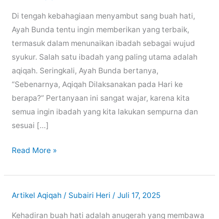
Di tengah kebahagiaan menyambut sang buah hati,
Ayah Bunda tentu ingin memberikan yang terbaik,
termasuk dalam menunaikan ibadah sebagai wujud
syukur. Salah satu ibadah yang paling utama adalah
aqiqah. Seringkali, Ayah Bunda bertanya,
“Sebenarnya, Aqiqah Dilaksanakan pada Hari ke
berapa?” Pertanyaan ini sangat wajar, karena kita
semua ingin ibadah yang kita lakukan sempurna dan
sesuai […]
Aqiqah
Read More »
Dilaksanakan
pada
Hari
Artikel Aqiqah
/
Subairi Heri
/
Juli 17, 2025
ke
Kehadiran buah hati adalah anugerah yang membawa
berapa?