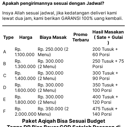
Apakah pengirimannya sesuai dengan Jadwal?
Insya Allah sesuai jadwal, jika kedatangan deliveri kami
lewat dua jam, kami berikan GARANSI 100% uang kembali.
Hasil Masakan
Promo
Type
Harga
Biaya Masak
( Sate + Gulai
Terbaru
)
Rp.
Rp. 250.000 (2
200 Tusuk +
A
1.100.000
Menu)
60 Porsi
Rp.
Rp. 300.000
250 Tusuk + 75
B
1.300.000
(2 Menu)
Porsi
Rp.
Rp. 300.000
300 Tusuk +
C
1.400.000
(2 Menu)
90 Porsi
Rp.
Rp. 300.000
350 Tusuk +
D
1.600.000
(2 Menu)
100 Porsi
Rp.
Rp. 300.000
400 Tusuk +
E
1.800.000
(2 Menu)
120 Porsi
Rp.
Rp. 350.000 (2
475 Tusuk +
F
2.000.000
Menu)
140 Porsi
Paket Aqiqah Bisa Sesuai Budget
Tanpa DP Bisa Bayar COD Setelah Pesanan di