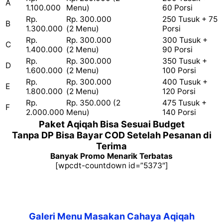
A
1.100.000
Menu)
60 Porsi
Rp.
Rp. 300.000
250 Tusuk + 75
B
1.300.000
(2 Menu)
Porsi
Rp.
Rp. 300.000
300 Tusuk +
C
1.400.000
(2 Menu)
90 Porsi
Rp.
Rp. 300.000
350 Tusuk +
D
1.600.000
(2 Menu)
100 Porsi
Rp.
Rp. 300.000
400 Tusuk +
E
1.800.000
(2 Menu)
120 Porsi
Rp.
Rp. 350.000 (2
475 Tusuk +
F
2.000.000
Menu)
140 Porsi
Paket Aqiqah Bisa Sesuai Budget
Tanpa DP Bisa Bayar COD Setelah Pesanan di
Terima
Banyak Promo Menarik Terbatas
[wpcdt-countdown id=”5373″]
Galeri Menu Masakan Cahaya Aqiqah