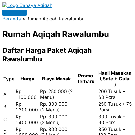
Lewati
ke
Menu
konten
Beranda
Rumah Aqiqah Rawalumbu
Utama
Rumah Aqiqah Rawalumbu
Daftar Harga Paket Aqiqah
Rawalumbu
Hasil Masakan
Promo
Type
Harga
Biaya Masak
( Sate + Gulai
Terbaru
)
Rp.
Rp. 250.000 (2
200 Tusuk +
A
1.100.000
Menu)
60 Porsi
Rp.
Rp. 300.000
250 Tusuk + 75
B
1.300.000
(2 Menu)
Porsi
Rp.
Rp. 300.000
300 Tusuk +
C
1.400.000
(2 Menu)
90 Porsi
Rp.
Rp. 300.000
350 Tusuk +
D