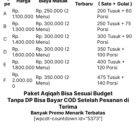
Harga
Biaya Masak
pe
Terbaru
( Sate + Gulai )
Rp.
Rp. 250.000 (2
200 Tusuk + 60
A
1.100.000
Menu)
Porsi
Rp.
Rp. 300.000 (2
250 Tusuk + 75
B
1.300.000
Menu)
Porsi
Rp.
Rp. 300.000 (2
300 Tusuk + 90
C
1.400.000
Menu)
Porsi
Rp.
Rp. 300.000 (2
350 Tusuk +
D
1.600.000
Menu)
100 Porsi
Rp.
Rp. 300.000 (2
400 Tusuk +
E
1.800.000
Menu)
120 Porsi
Rp.
Rp. 350.000 (2
475 Tusuk +
F
2.000.00
Menu)
140 Porsi
0
Paket Aqiqah Bisa Sesuai Budget
Tanpa DP Bisa Bayar COD Setelah Pesanan di
Terima
Banyak Promo Menarik Terbatas
[wpcdt-countdown id=”5373″]