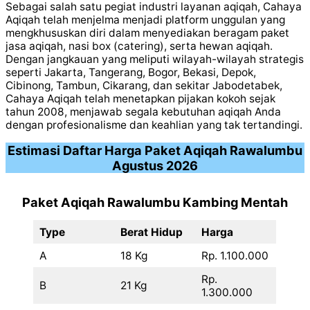
Sebagai salah satu pegiat industri layanan aqiqah, Cahaya
Aqiqah telah menjelma menjadi platform unggulan yang
mengkhususkan diri dalam menyediakan beragam paket
jasa aqiqah, nasi box (catering), serta hewan aqiqah.
Dengan jangkauan yang meliputi wilayah-wilayah strategis
seperti Jakarta, Tangerang, Bogor, Bekasi, Depok,
Cibinong, Tambun, Cikarang, dan sekitar Jabodetabek,
Cahaya Aqiqah telah menetapkan pijakan kokoh sejak
tahun 2008, menjawab segala kebutuhan aqiqah Anda
dengan profesionalisme dan keahlian yang tak tertandingi.
Estimasi Daftar Harga Paket Aqiqah Rawalumbu
Agustus 2026
Paket Aqiqah Rawalumbu Kambing Mentah
Type
Berat Hidup
Harga
A
18 Kg
Rp. 1.100.000
Rp.
B
21 Kg
1.300.000