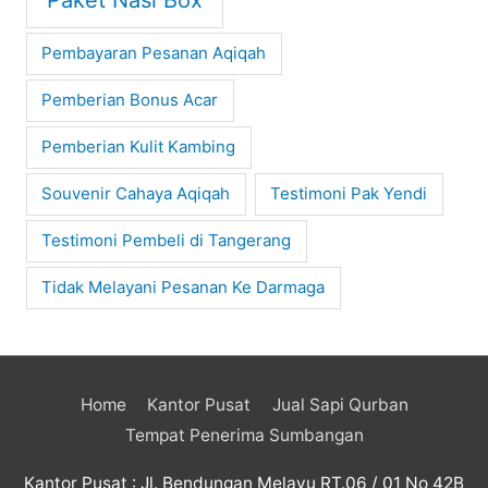
Pembayaran Pesanan Aqiqah
Pemberian Bonus Acar
Pemberian Kulit Kambing
Souvenir Cahaya Aqiqah
Testimoni Pak Yendi
Testimoni Pembeli di Tangerang
Tidak Melayani Pesanan Ke Darmaga
Home
Kantor Pusat
Jual Sapi Qurban
Tempat Penerima Sumbangan
Kantor Pusat : Jl. Bendungan Melayu RT.06 / 01 No 42B