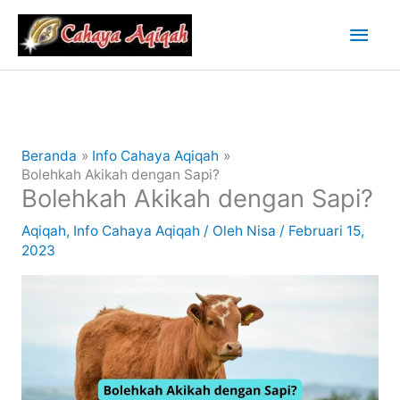
Lewati
Men
ke
konten
Uta
Beranda
Info Cahaya Aqiqah
Bolehkah Akikah dengan Sapi?
Bolehkah Akikah dengan Sapi?
Aqiqah
,
Info Cahaya Aqiqah
/ Oleh
Nisa
/
Februari 15,
2023