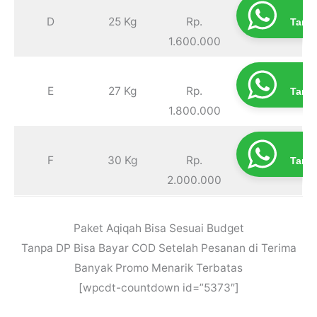
Pr
D
25 Kg
Rp.
Tanp
1.600.000
Pr
E
27 Kg
Rp.
Tanp
1.800.000
Pr
F
30 Kg
Rp.
Tanp
2.000.000
Paket Aqiqah Bisa Sesuai Budget
Tanpa DP Bisa Bayar COD Setelah Pesanan di Terima
Banyak Promo Menarik Terbatas
[wpcdt-countdown id=”5373″]