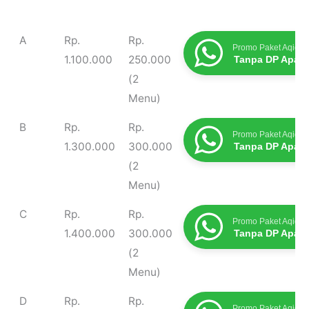
Type
Harga
Biaya
Promo Terbaru
A
Rp.
Rp.
Promo Paket Aqiqah
Masak
1.100.000
250.000
Tanpa DP Apap
(2
Menu)
B
Rp.
Rp.
Promo Paket Aqiqah
1.300.000
300.000
Tanpa DP Apap
(2
Menu)
C
Rp.
Rp.
Promo Paket Aqiqah
1.400.000
300.000
Tanpa DP Apap
(2
Menu)
D
Rp.
Rp.
Promo Paket Aqiqah