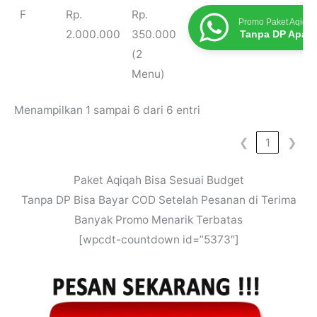
F
Rp.
Rp.
Promo Paket Aqiqah
2.000.000
350.000
Tanpa DP Apap
(2
Menu)
Menampilkan 1 sampai 6 dari 6 entri
❮
1
❯
Paket Aqiqah Bisa Sesuai Budget
Tanpa DP Bisa Bayar COD Setelah Pesanan di Terima
Banyak Promo Menarik Terbatas
[wpcdt-countdown id=”5373″]