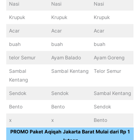
Nasi
Nasi
Nasi
Krupuk
Krupuk
Krupuk
Acar
Acar
Acar
buah
buah
buah
telor Semur
Ayam Balado
Ayam Goreng
Sambal
Sambal Kentang
Telor Semur
Kentang
Sendok
Sendok
Sambal Kentang
Bento
Bento
Sendok
x
x
Bento
PROMO Paket Aqiqah Jakarta Barat Mulai dari Rp 1