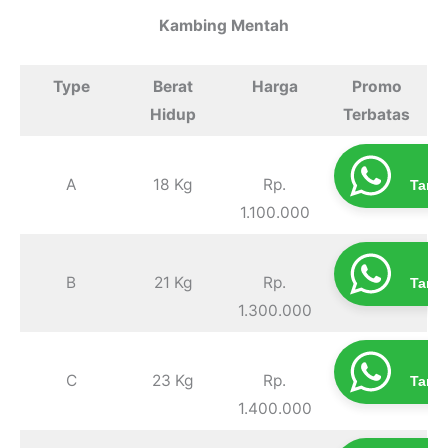
Kambing Mentah
Type
Berat
Harga
Promo
Hidup
Terbatas
Pr
A
18 Kg
Rp.
Tanp
1.100.000
Pr
B
21 Kg
Rp.
Tanp
1.300.000
Pr
C
23 Kg
Rp.
Tanp
1.400.000