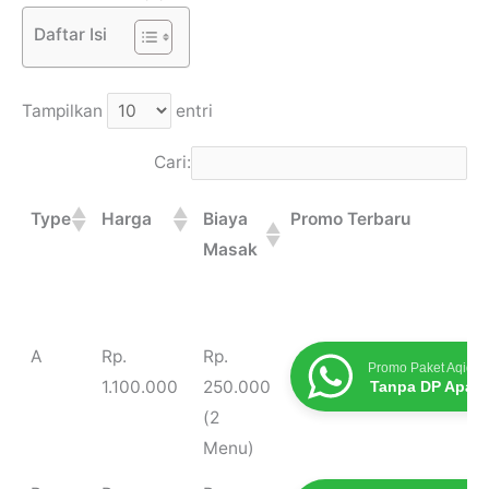
Daftar Isi
Tampilkan
entri
Cari:
Type
Harga
Biaya
Promo Terbaru
Masak
Type
Harga
Biaya
Promo Terbaru
A
Rp.
Rp.
Promo Paket Aqiqah
Masak
1.100.000
250.000
Tanpa DP Apap
(2
Menu)