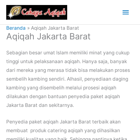
Lewati
Men
ke
konten
Uta
Beranda
Aqiqah Jakarta Barat
Aqiqah Jakarta Barat
Sebagian besar umat Islam memiliki minat yang cukup
tinggi untuk pelaksanaan aqiqah. Hanya saja, banyak
dari mereka yang merasa tidak bisa melakukan proses
sembelih kambing sendiri. Alhasil, penyediaan daging
kambing yang disembelih melalui prosesi aqiqah
dilakukan dengan bantuan penyedia paket aqiqah
Jakarta Barat
dan sekitarnya.
Penyedia paket aqiqah Jakarta Barat terbaik akan
membuat produk catering aqiqah yang dihasilkan
memiliki kualitas yang baik. Sehingga nantinya ketika