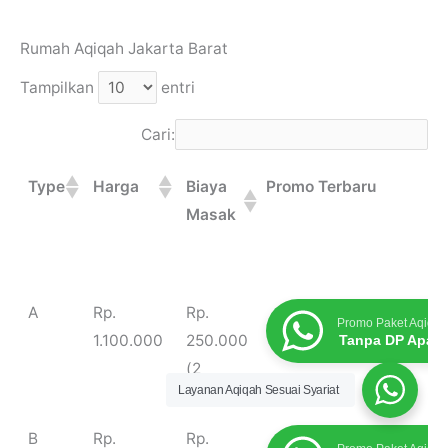
Rumah Aqiqah Jakarta Barat
Tampilkan
entri
Cari:
Type
Harga
Biaya
Promo Terbaru
Masak
Type
Harga
Biaya
Promo Terbaru
A
Rp.
Rp.
Promo Paket Aqiqah
Masak
1.100.000
250.000
Tanpa DP Apap
(2
Layanan Aqiqah Sesuai Syariat
Menu)
B
Rp.
Rp.