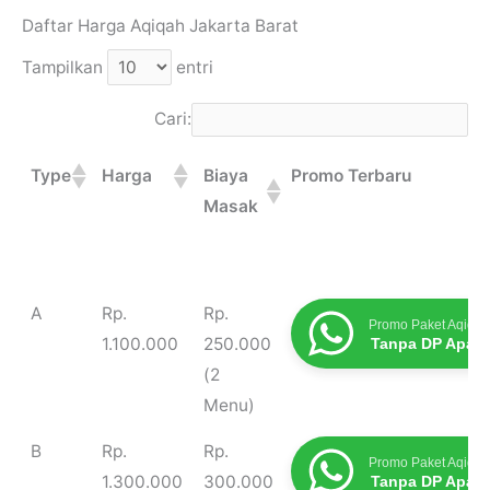
Daftar Harga Aqiqah Jakarta Barat
Tampilkan
entri
Cari:
Type
Harga
Biaya
Promo Terbaru
Masak
Type
Harga
Biaya
Promo Terbaru
A
Rp.
Rp.
Promo Paket Aqiqah
Masak
1.100.000
250.000
Tanpa DP Apap
(2
Menu)
B
Rp.
Rp.
Promo Paket Aqiqah
1.300.000
300.000
Tanpa DP Apap