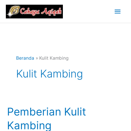
Lewati
Men
ke
konten
Uta
Beranda
Kulit Kambing
Kulit Kambing
Pemberian Kulit
Kambing