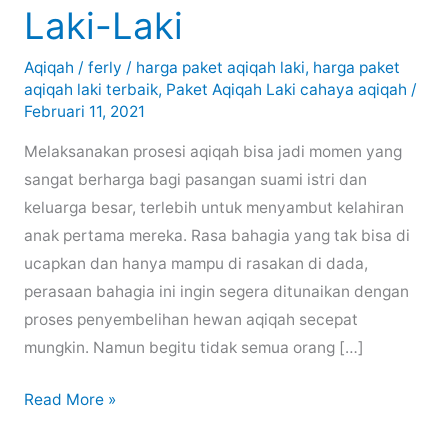
Laki-Laki
Aqiqah
/
ferly
/
harga paket aqiqah laki
,
harga paket
aqiqah laki terbaik
,
Paket Aqiqah Laki cahaya aqiqah
/
Februari 11, 2021
Melaksanakan prosesi aqiqah bisa jadi momen yang
sangat berharga bagi pasangan suami istri dan
keluarga besar, terlebih untuk menyambut kelahiran
anak pertama mereka. Rasa bahagia yang tak bisa di
ucapkan dan hanya mampu di rasakan di dada,
perasaan bahagia ini ingin segera ditunaikan dengan
proses penyembelihan hewan aqiqah secepat
mungkin. Namun begitu tidak semua orang […]
Harga
Read More »
Paket