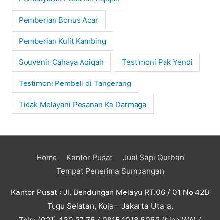
Pemberian Bonus Acar
Pemberian Kulit Kambing
Souvenir Cahaya Aqiqah
Testimoni Pak Yendi
Testimoni Pembeli di Tangerang
Tidak Melayani Pesanan Ke Darmaga
Home
Kantor Pusat
Jual Sapi Qurban
Tempat Penerima Sumbangan
Kantor Pusat : Jl. Bendungan Melayu RT.06 / 01 No 42B
Tugu Selatan, Koja – Jakarta Utara.
Telp: (021) 430 27 78 / 0815 1018 8082 (bisa WA) /