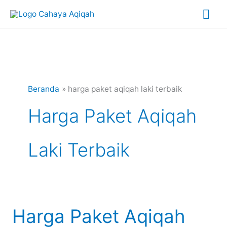
Lewati
Me
ke
Uta
konten
Beranda
harga paket aqiqah laki terbaik
Harga Paket Aqiqah
Laki Terbaik
Harga Paket Aqiqah