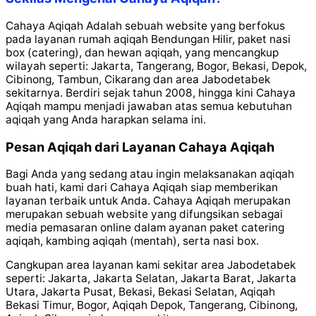
Cahaya Aqiqah Adalah sebuah website yang berfokus
pada layanan rumah aqiqah Bendungan Hilir, paket nasi
box (catering), dan hewan aqiqah, yang mencangkup
wilayah seperti: Jakarta, Tangerang, Bogor, Bekasi, Depok,
Cibinong, Tambun, Cikarang dan area Jabodetabek
sekitarnya. Berdiri sejak tahun 2008, hingga kini Cahaya
Aqiqah mampu menjadi jawaban atas semua kebutuhan
aqiqah yang Anda harapkan selama ini.
Pesan Aqiqah dari Layanan Cahaya Aqiqah
Bagi Anda yang sedang atau ingin melaksanakan aqiqah
buah hati, kami dari Cahaya Aqiqah siap memberikan
layanan terbaik untuk Anda. Cahaya Aqiqah merupakan
merupakan sebuah website yang difungsikan sebagai
media pemasaran online dalam ayanan paket catering
aqiqah, kambing aqiqah (mentah), serta nasi box.
Cangkupan area layanan kami sekitar area Jabodetabek
seperti: Jakarta, Jakarta Selatan, Jakarta Barat, Jakarta
Utara, Jakarta Pusat, Bekasi, Bekasi Selatan, Aqiqah
Bekasi Timur, Bogor, Aqiqah Depok, Tangerang, Cibinong,