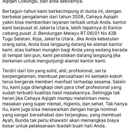
Aqiqah Cileungsi, dan area sekitarnya.
Bertagun-tahun kami berkecimpung di dunia ini, dengan
berbekal pengalaman dari tahun 2008, Cahaya Aqiqah
yakin bisa memberikan layanan terbaik untuk Anda. kantor
kami berpusat di Jakarta Utara, lebih tepatnya di Kantor
cabang pusat Jl. Bendungan Melayu RT.06/01 No 42B
Tugu Selatan. Koja, Jakarta Utara. Jika Anda kebetulan
orang sana, Anda bisa langsung datang ke alamat kantor
kami. atau bahkan mungkin bagi Anda yang sedang berada
di tempat lain pun, kami persilakan datang langsung jika
berkenan untuk mengunjungi alamat kantor kami.
Terdiri dari tim yang solid, ahli, profesional, serta
berpengalaman, membuat perusahaan ini semakin kokoh
terus bergerak memberi manfaat terhadap sesama. Selain
itu, kami juga dilengkapi oleh para chef profesional yang
sudah terbukti kualitas hasil masakannya. Sehingga tak
heran jika Cahaya Aqiqah mampu melahirkan menu
masakan yang super nikmat, higienis, dan sehat. Tak hanya
itu, kami juga bisa menawarkan dengan harga nominal
yang sangat bersahabat dan terjangkau, yang membuat
Ayah, Bunda tak perlu khawatir akan memangkas biaya
besar untuk pelaksanaan ibadah buah hati Anda.