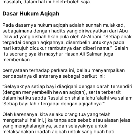
masalah, dalam hal ini boleh-boleh saja.
Dasar Hukum Aqiqah
Pada dasarnya hukum aqiqah adalah sunnah mu’akkad,
sebagaimana dengan hadits yang diriwayatkan dari Abu
Dawud yang dishahihkan pula oleh Al-Albani. “Setiap anak
tergadai dengan aqiqahnya, disembelih untuknya pada
hari ketujuh dicukur rambutnya dan diberi nama.” Selain
itu seorang syaikh masyhur Hasan Ali Salman juga
memberikan
pernyataan terhadap perkara ini, beliau menyampaikan
pendapatnya di antaranya sebagai berikut ini:
“Selayaknya setiap bayi diaqiqahi dengan darah tersendiri
(dengan menyembelih hewan aqiqah), serta terbersit
dalam hatiku sabda Rasululloh shallallahu ‘alaihi wa sallam
‘Setiap bayi lahir tergadai dengan aqiqahnya’.”
Oleh karenanya, kita selaku orang tua yang telah
mengetahui hal ini, jika tanpa ada sebab atau alasan jelas
yang menghalanginya, sudah selayaknya untuk
melaksanakan ibadah aqiqah untuk sang buah hati.