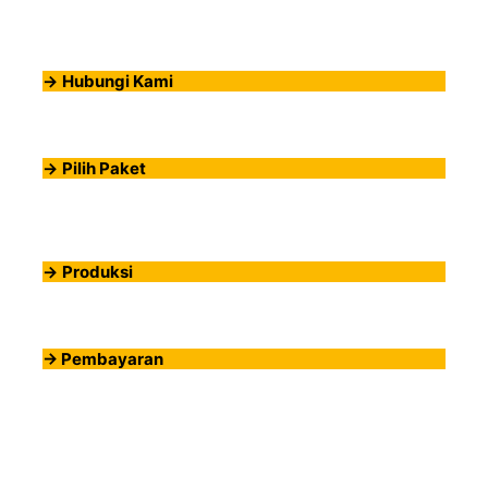
->
Hubungi Kami
->
Pilih Paket
->
Produksi
-> Pembayaran