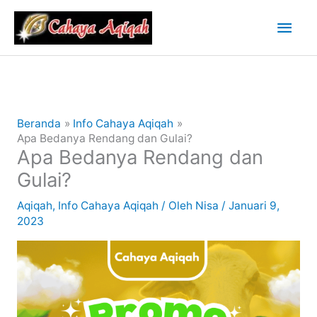
Lewati
Men
ke
konten
Uta
Beranda
Info Cahaya Aqiqah
Apa Bedanya Rendang dan Gulai?
Apa Bedanya Rendang dan
Gulai?
Aqiqah
,
Info Cahaya Aqiqah
/ Oleh
Nisa
/
Januari 9,
2023