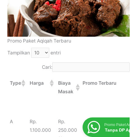
Promo Paket Aqiqah Terbaru
Tampilkan
entri
Cari:
Type
Harga
Biaya
Promo Terbaru
Masak
Type
Harga
Biaya
Promo Terbaru
A
Rp.
Rp.
Promo Paket Aqiqa
Masak
1.100.000
250.000
Tanpa DP Apap