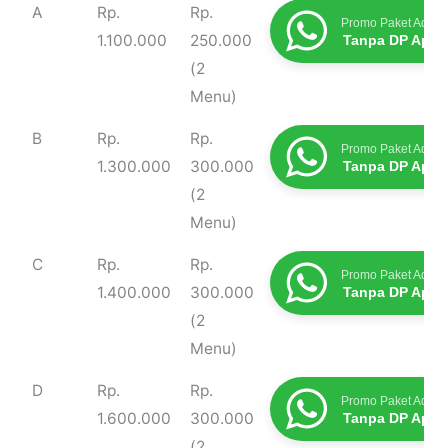
Type
Harga
Biaya
Promo Terbaru
A
Rp.
Rp.
Promo Paket Aqiqa
Masak
1.100.000
250.000
Tanpa DP Apap
(2
Menu)
B
Rp.
Rp.
Promo Paket Aqiqa
1.300.000
300.000
Tanpa DP Apap
(2
Menu)
C
Rp.
Rp.
Promo Paket Aqiqa
1.400.000
300.000
Tanpa DP Apap
(2
Menu)
D
Rp.
Rp.
Promo Paket Aqiqa
1.600.000
300.000
Tanpa DP Apap
(2