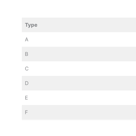
Type
A
B
C
D
E
F