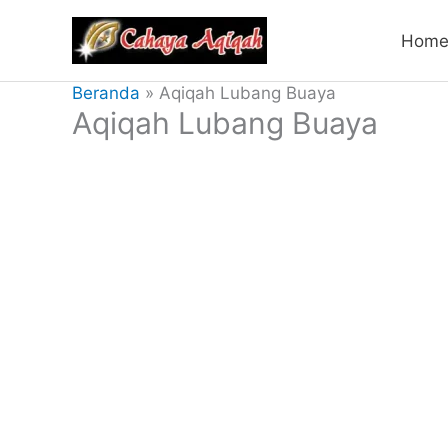
Lewati
Hom
ke
konten
Beranda
Aqiqah Lubang Buaya
Aqiqah Lubang Buaya