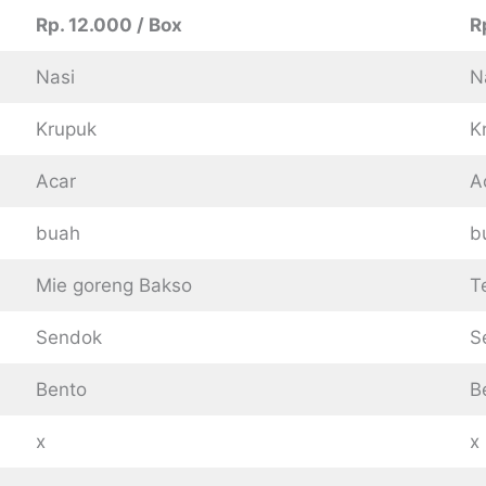
Rp. 12.000 / Box
R
Nasi
N
Krupuk
K
Acar
A
buah
b
Mie goreng Bakso
T
Sendok
S
Bento
B
x
x