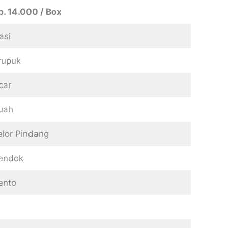
p. 14.000 / Box
asi
rupuk
car
uah
elor Pindang
endok
ento