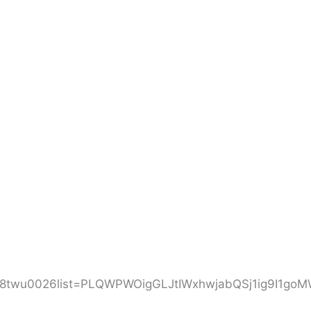
f8twu0026list=PLQWPWOigGLJtIWxhwjabQSj1ig9I1go