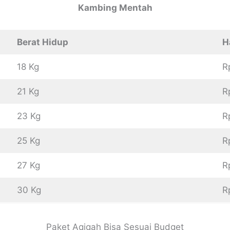
Kambing Mentah
Berat Hidup
H
18 Kg
R
21 Kg
R
23 Kg
R
25 Kg
R
27 Kg
R
30 Kg
R
Paket Aqiqah Bisa Sesuai Budget