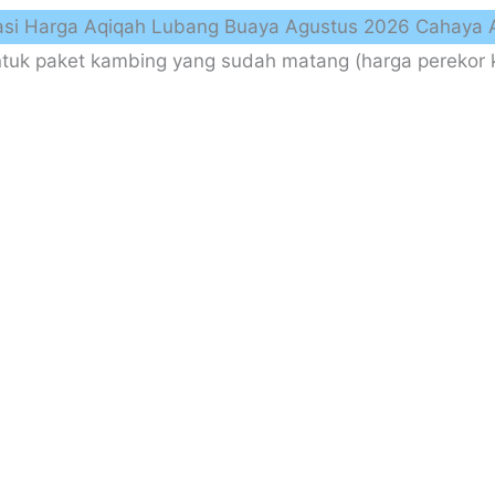
asi Harga Aqiqah Lubang Buaya Agustus 2026 Cahaya 
uk paket kambing yang sudah matang (harga perekor k