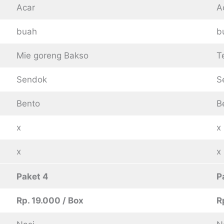
Acar
A
buah
b
Mie goreng Bakso
T
Sendok
S
Bento
B
x
x
x
x
Paket 4
P
Rp. 19.000 / Box
R