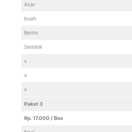
Acar
buah
Bento
Sendok
x
x
x
Paket 3
Rp. 17.000 / Box