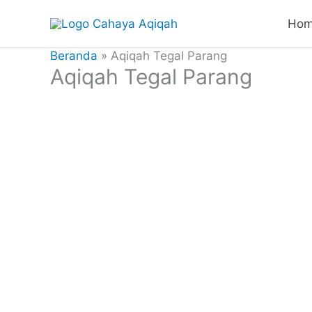
Lewati
Ho
ke
konten
Beranda
Aqiqah Tegal Parang
Aqiqah Tegal Parang