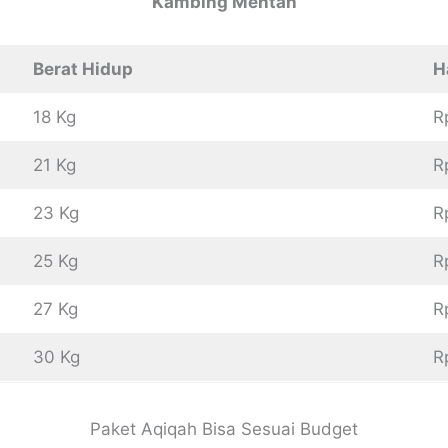
Kambing Mentah
Berat Hidup
H
18 Kg
R
21 Kg
R
23 Kg
R
25 Kg
R
27 Kg
R
30 Kg
R
Paket Aqiqah Bisa Sesuai Budget