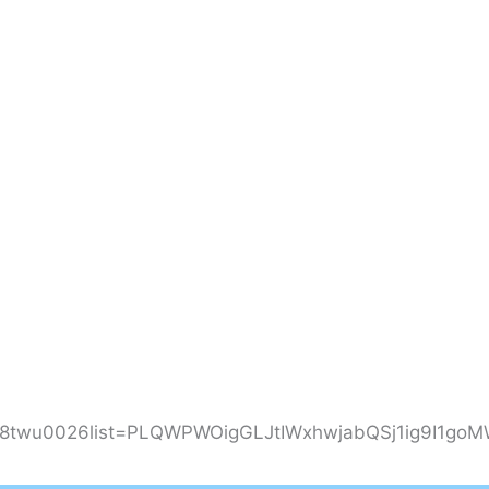
f8twu0026list=PLQWPWOigGLJtIWxhwjabQSj1ig9I1go