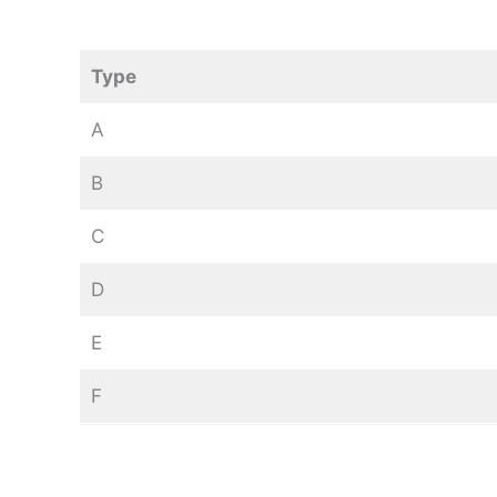
Type
A
B
C
D
E
F