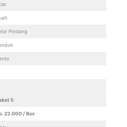
car
uah
elor Pindang
endok
ento
aket 5
p. 22.000 / Box