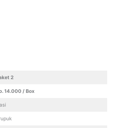
aket 2
p. 14.000 / Box
asi
rupuk