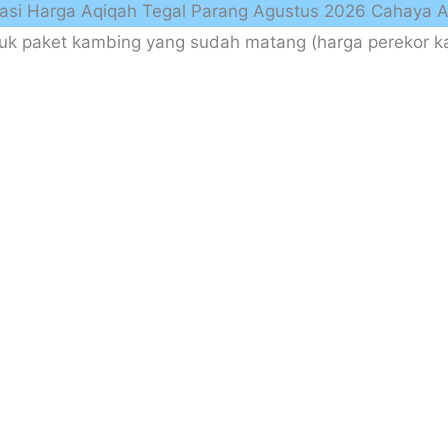
asi Harga Aqiqah Tegal Parang Agustus 2026 Cahaya 
uk paket kambing yang sudah matang (harga perekor ka