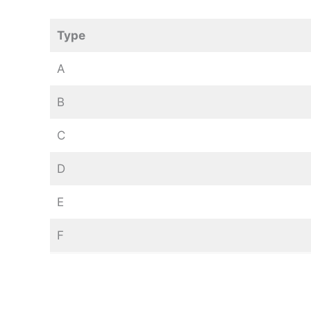
Type
A
B
C
D
E
F