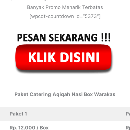
Banyak Promo Menarik Terbatas
[wpcdt-countdown id=”5373″]
Paket
Catering
Aqiqah
Nasi Box Warakas
Paket 1
P
Rp. 12.000 / Box
R