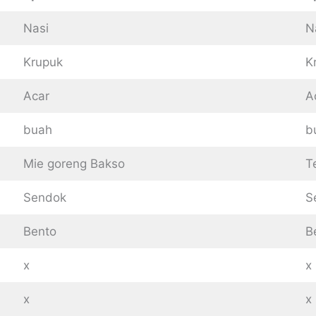
Nasi
N
Krupuk
K
Acar
A
buah
b
Mie goreng Bakso
T
Sendok
S
Bento
B
x
x
x
x