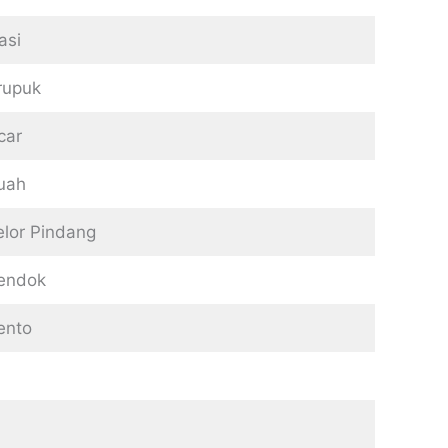
asi
rupuk
car
uah
elor Pindang
endok
ento