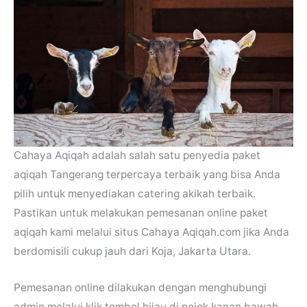
Cahaya Aqiqah adalah salah satu penyedia paket
aqiqah Tangerang terpercaya terbaik yang bisa Anda
pilih untuk menyediakan catering akikah terbaik.
Pastikan untuk melakukan pemesanan online paket
aqiqah kami melalui situs Cahaya Aqiqah.com jika Anda
berdomisili cukup jauh dari Koja, Jakarta Utara.
Pemesanan online dilakukan dengan menghubungi
admin melalui klik tombol hijau di pojok kanan bawah