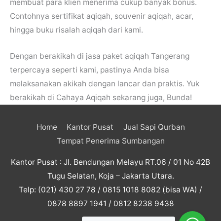
membuat para klien menerima cukup banyak bonus.
Contohnya sertifikat aqiqah, souvenir aqiqah, acar,
hingga buku risalah aqiqah dari kami.
Dengan berakikah di jasa paket aqiqah Tangerang
terpercaya seperti kami, pastinya Anda bisa
melaksanakan akikah dengan lancar dan praktis. Yuk
berakikah di Cahaya Aqiqah sekarang juga, Bunda!
Home
Kantor Pusat
Jual Sapi Qurban
Tempat Penerima Sumbangan
Kantor Pusat : Jl. Bendungan Melayu RT.06 / 01 No 42B
Tugu Selatan, Koja – Jakarta Utara.
Telp: (021) 430 27 78 / 0815 1018 8082 (bisa WA) /
0878 8897 1941 / 0812 8238 9438