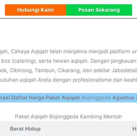
Hubungi Kami
Pesan Sekarang
qiqah, Cahaya Aqiqah telah menjelma menjadi platform 
box (catering), serta hewan aqiqah. Dengan jangkauan 
epok, Cibinong, Tambun, Cikarang, dan sekitar Jabodet
utuhan aqiqah Anda dengan profesionalisme dan keahlia
masi Daftar Harga Paket Aqiqah
Bojonggede
Agustus 
Paket Aqiqah Bojonggede Kambing Mentah
Berat Hidup
H