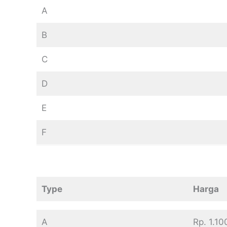
A
B
C
D
E
F
Type
Harga
A
Rp. 1.1