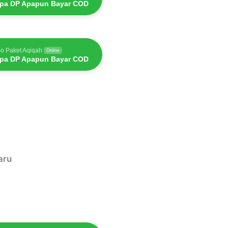
pa DP Apapun Bayar COD
o Paket Aqiqah
Online
pa DP Apapun Bayar COD
aru
aru