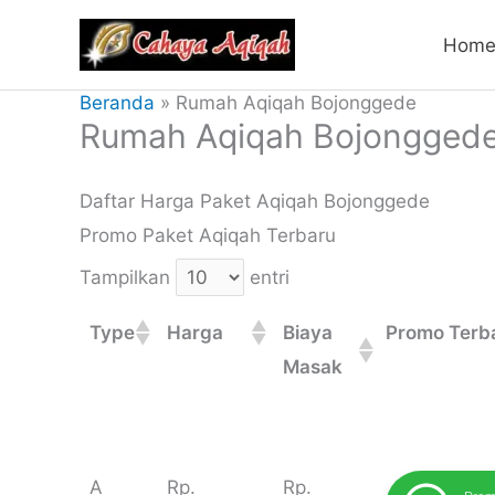
Lewati
Hom
ke
konten
Beranda
Rumah Aqiqah Bojonggede
Rumah Aqiqah Bojongged
Daftar Harga Paket Aqiqah Bojonggede
Promo Paket Aqiqah Terbaru
Tampilkan
entri
Type
Harga
Biaya
Promo Terb
Masak
Type
Harga
Biaya
Promo Terb
A
Rp.
Rp.