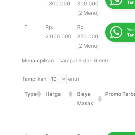
Tan
1.800.000
300.000
(2 Menu)
F
Rp.
Rp.
Prom
Tan
2.000.000
350.000
(2 Menu)
Menampilkan 1 sampai 6 dari 6 entri
Tampilkan
entri
Type
Harga
Biaya
Promo Terb
Masak
Type
Harga
Biaya
Promo Terb