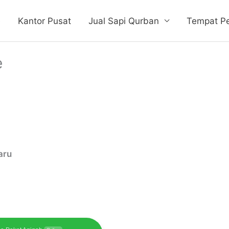
e
Kantor Pusat
Jual Sapi Qurban
Tempat P
e
aru
aru