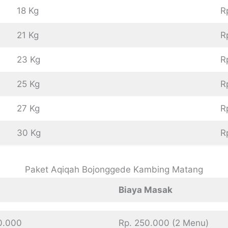
18 Kg
R
21 Kg
R
23 Kg
R
25 Kg
R
27 Kg
R
30 Kg
R
Paket Aqiqah Bojonggede Kambing Matang
Biaya Masak
00.000
Rp. 250.000 (2 Menu)