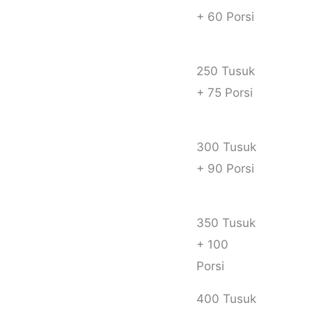
Masakan
+ 60 Porsi
( Sate +
Gulai )
250 Tusuk
+ 75 Porsi
300 Tusuk
+ 90 Porsi
350 Tusuk
+ 100
Porsi
400 Tusuk