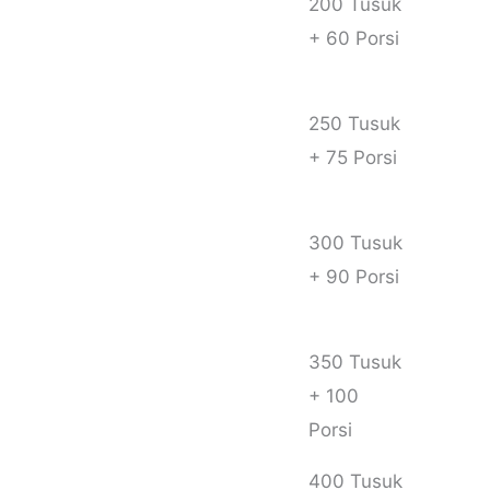
200 Tusuk
Masakan
+ 60 Porsi
( Sate +
Gulai )
250 Tusuk
+ 75 Porsi
300 Tusuk
+ 90 Porsi
350 Tusuk
+ 100
Porsi
400 Tusuk