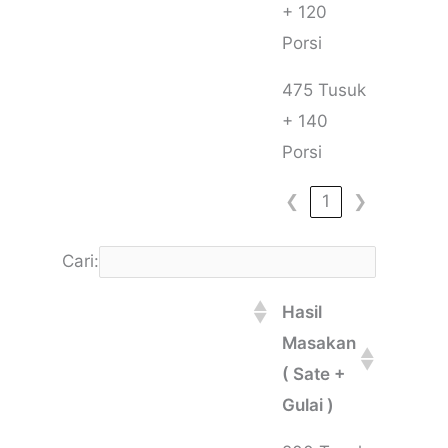
+ 120
Porsi
475 Tusuk
+ 140
Porsi
❮
1
❯
Cari:
Hasil
Masakan
( Sate +
Gulai )
Hasil