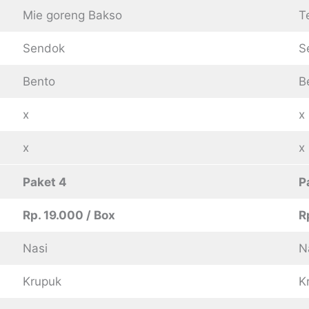
Mie goreng Bakso
T
Sendok
S
Bento
B
x
x
x
x
Paket 4
P
Rp. 19.000 / Box
R
Nasi
N
Krupuk
K