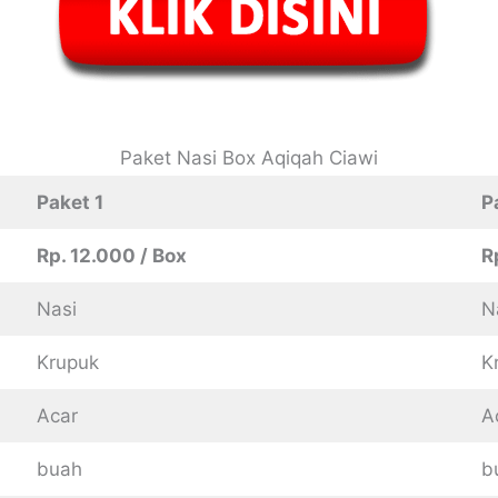
Paket Nasi Box Aqiqah Ciawi
Paket 1
P
Rp. 12.000 / Box
R
Nasi
N
Krupuk
K
Acar
A
buah
b