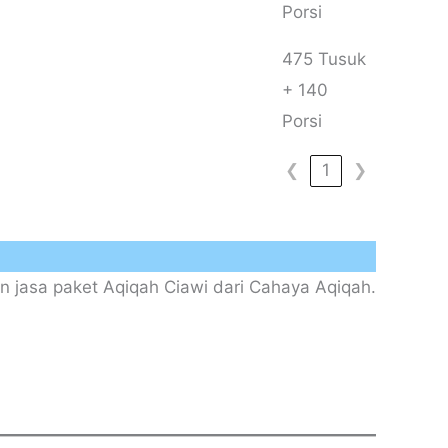
Porsi
475 Tusuk
+ 140
Porsi
❮
1
❯
 jasa paket Aqiqah Ciawi dari Cahaya Aqiqah.