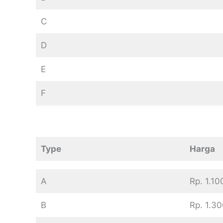
C
D
E
F
Type
Harga
A
Rp. 1.1
B
Rp. 1.3