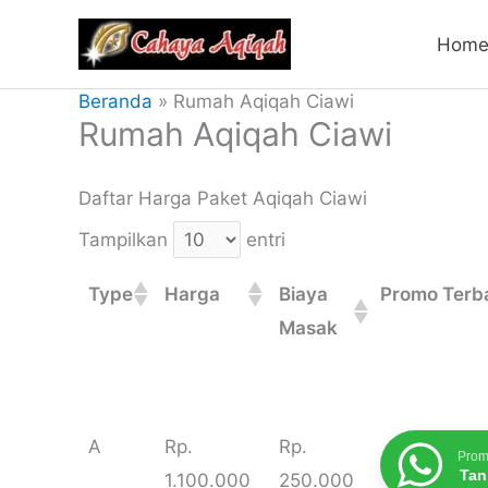
Lewati
Hom
ke
konten
Beranda
Rumah Aqiqah Ciawi
Rumah Aqiqah Ciawi
Daftar Harga Paket Aqiqah Ciawi
Tampilkan
entri
Type
Harga
Biaya
Promo Terb
Masak
Type
Harga
Biaya
Promo Terb
A
Rp.
Rp.
Prom
Masak
Tan
1.100.000
250.000