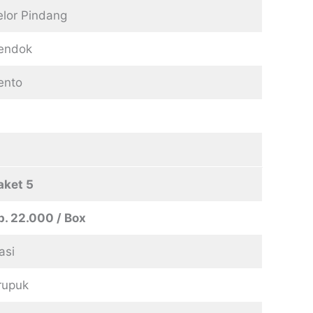
elor Pindang
endok
ento
aket 5
p. 22.000 / Box
asi
rupuk