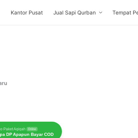
e
Kantor Pusat
Jual Sapi Qurban
Tempat P
aru
aru
o Paket Aqiqah
Online
pa DP Apapun Bayar COD