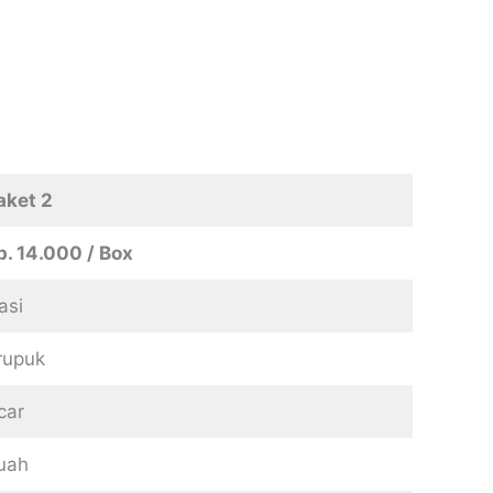
aket 2
p. 14.000 / Box
asi
rupuk
car
uah