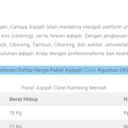
qiqah, Cahaya Aqiqah telah menjelma menjadi platform 
box (catering), serta hewan aqiqah. Dengan jangkauan 
epok, Cibinong, Tambun, Cikarang, dan sekitar Jabodet
utuhan aqiqah Anda dengan profesionalisme dan keahlia
stimasi Daftar Harga Paket Aqiqah
Ciawi
Agustus 20
Paket Aqiqah Ciawi Kambing Mentah
Berat Hidup
H
18 Kg
R
21 Kg
R