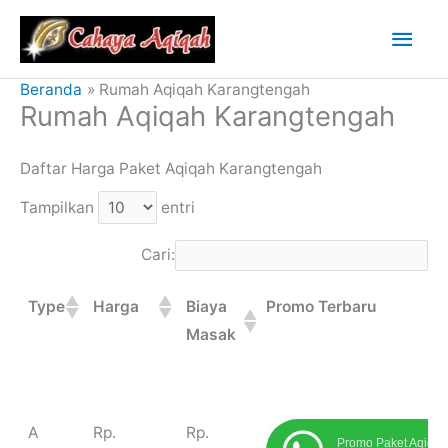
Lewati
Men
ke
konten
Uta
Beranda
Rumah Aqiqah Karangtengah
Rumah Aqiqah Karangtengah
Daftar Harga Paket Aqiqah Karangtengah
Tampilkan
entri
Cari:
Type
Harga
Biaya
Promo Terbaru
Masak
Type
Harga
Biaya
Promo Terbaru
A
Rp.
Rp.
Promo Paket Aqiqah