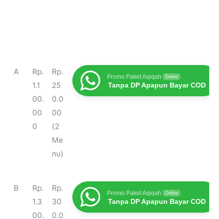
T
H
Bia
Promo Terbaru
A
Rp.
Rp.
Promo Paket Aqiqah
Online
y
ar
ya
1.1
25
Tanpa DP Apapun Bayar COD
p
ga
Ma
00.
0.0
e
sa
00
00
k
0
(2
Me
nu)
B
Rp.
Rp.
Promo Paket Aqiqah
Online
1.3
30
Tanpa DP Apapun Bayar COD
00.
0.0