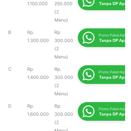
Masak
1.100.000
250.000
Tanpa DP Apap
(2
Menu)
B
Rp.
Rp.
Promo Paket Aqiqah
1.300.000
300.000
Tanpa DP Apap
(2
Menu)
C
Rp.
Rp.
Promo Paket Aqiqah
1.400.000
300.000
Tanpa DP Apap
(2
Menu)
D
Rp.
Rp.
Promo Paket Aqiqah
1.600.000
300.000
Tanpa DP Apap
(2
Menu)