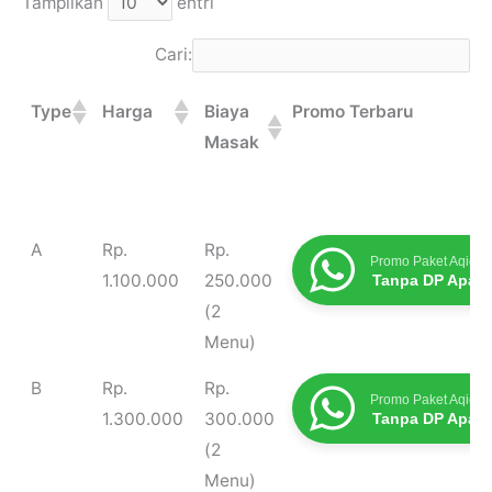
Tampilkan
entri
Cari:
Type
Harga
Biaya
Promo Terbaru
Masak
Type
Harga
Biaya
Promo Terbaru
A
Rp.
Rp.
Promo Paket Aqiqah
Masak
1.100.000
250.000
Tanpa DP Apap
(2
Menu)
B
Rp.
Rp.
Promo Paket Aqiqah
1.300.000
300.000
Tanpa DP Apap
(2
Menu)