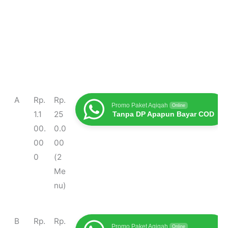
T
H
Bia
Promo Terbaru
A
Rp.
Rp.
Promo Paket Aqiqah
Online
y
ar
ya
1.1
25
Tanpa DP Apapun Bayar COD
p
ga
Ma
00.
0.0
e
sa
00
00
k
0
(2
Me
nu)
B
Rp.
Rp.
Promo Paket Aqiqah
Online