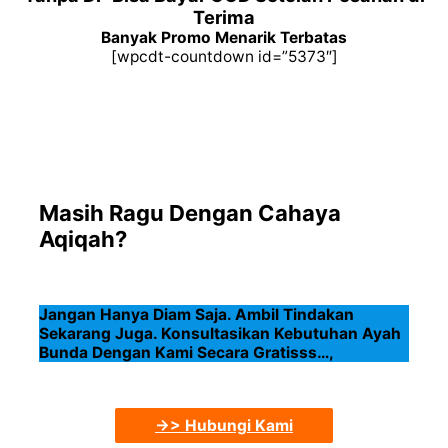
Terima
Banyak Promo Menarik Terbatas
[wpcdt-countdown id=”5373″]
Masih Ragu Dengan Cahaya
Aqiqah?
Jangan Hanya Diam Saja. Ambil Tindakan
Sekarang Juga. Konsultasikan Kebutuhan Ayah
Bunda Dengan Kami Secara Gratisss…,
->> Hubungi Kami