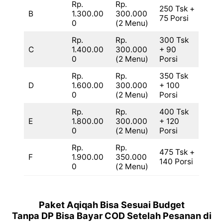
Rp.
Rp.
250 Tsk +
B
1.300.00
300.000
75 Porsi
0
(2 Menu)
Rp.
Rp.
300 Tsk
C
1.400.00
300.000
+ 90
0
(2 Menu)
Porsi
Rp.
Rp.
350 Tsk
D
1.600.00
300.000
+ 100
0
(2 Menu)
Porsi
Rp.
Rp.
400 Tsk
E
1.800.00
300.000
+ 120
0
(2 Menu)
Porsi
Rp.
Rp.
475 Tsk +
F
1.900.00
350.000
140 Porsi
0
(2 Menu)
Paket Aqiqah Bisa Sesuai Budget
Tanpa DP Bisa Bayar COD Setelah Pesanan di