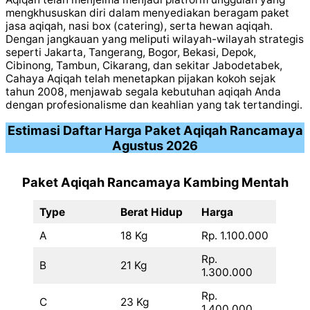
mengkhususkan diri dalam menyediakan beragam paket
jasa aqiqah, nasi box (catering), serta hewan aqiqah.
Dengan jangkauan yang meliputi wilayah-wilayah strategis
seperti Jakarta, Tangerang, Bogor, Bekasi, Depok,
Cibinong, Tambun, Cikarang, dan sekitar Jabodetabek,
Cahaya Aqiqah telah menetapkan pijakan kokoh sejak
tahun 2008, menjawab segala kebutuhan aqiqah Anda
dengan profesionalisme dan keahlian yang tak tertandingi.
Estimasi Daftar Harga Paket Aqiqah
Rancamaya
Agustus 2026
Paket Aqiqah Rancamaya Kambing Mentah
Type
Berat Hidup
Harga
A
18 Kg
Rp. 1.100.000
Rp.
B
21 Kg
1.300.000
Rp.
C
23 Kg
1.400.000