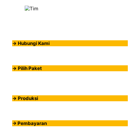
->
Hubungi Kami
->
Pilih Paket
->
Produksi
-> Pembayaran