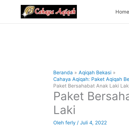
Lewati
Hom
ke
konten
Beranda
Aqiqah Bekasi
Cahaya Aqiqah: Paket Aqiqah Be
Paket Bersahabat Anak Laki Lak
Paket Bersah
Laki
Oleh
ferly
/
Juli 4, 2022