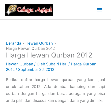
Lewati
Men
ke
konten
Uta
Beranda
Hewan Qurban
Harga Hewan Qurban 2012
Harga Hewan Qurban 2012
Hewan Qurban
/ Oleh
Subairi Heri
/
Harga Qurban
2012
/
September 26, 2012
Berikut daftar harga hewan qurban yang kami jual
untuk tahun 2012. Ada domba, kambing dan sapi
qurban dengan harga dan berat beragam yang bisa
anda pilih dan disesuaikan dengan dana yang dimiliki.