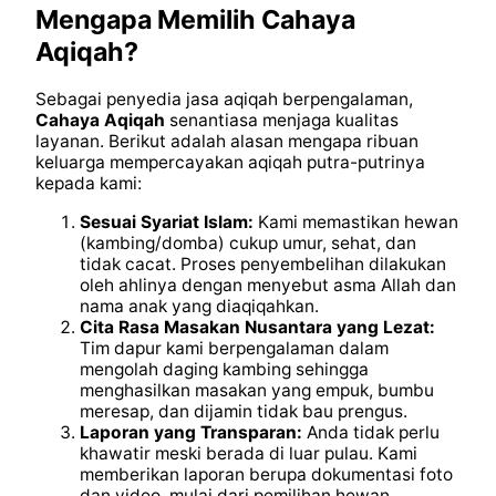
Mengapa Memilih Cahaya
Aqiqah?
Sebagai penyedia jasa aqiqah berpengalaman,
Cahaya Aqiqah
senantiasa menjaga kualitas
layanan. Berikut adalah alasan mengapa ribuan
keluarga mempercayakan aqiqah putra-putrinya
kepada kami:
Sesuai Syariat Islam:
Kami memastikan hewan
(kambing/domba) cukup umur, sehat, dan
tidak cacat. Proses penyembelihan dilakukan
oleh ahlinya dengan menyebut asma Allah dan
nama anak yang diaqiqahkan.
Cita Rasa Masakan Nusantara yang Lezat:
Tim dapur kami berpengalaman dalam
mengolah daging kambing sehingga
menghasilkan masakan yang empuk, bumbu
meresap, dan dijamin tidak bau prengus.
Laporan yang Transparan:
Anda tidak perlu
khawatir meski berada di luar pulau. Kami
memberikan laporan berupa dokumentasi foto
dan video, mulai dari pemilihan hewan,