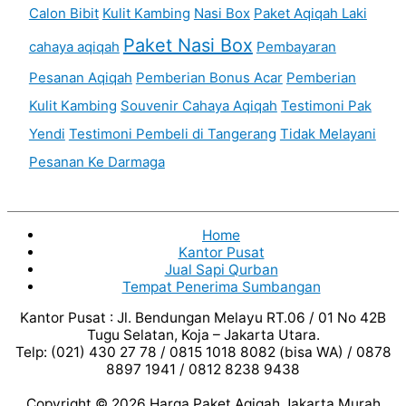
Calon Bibit
Kulit Kambing
Nasi Box
Paket Aqiqah Laki
Paket Nasi Box
cahaya aqiqah
Pembayaran
Pesanan Aqiqah
Pemberian Bonus Acar
Pemberian
Kulit Kambing
Souvenir Cahaya Aqiqah
Testimoni Pak
Yendi
Testimoni Pembeli di Tangerang
Tidak Melayani
Pesanan Ke Darmaga
Home
Kantor Pusat
Jual Sapi Qurban
Tempat Penerima Sumbangan
Kantor Pusat : Jl. Bendungan Melayu RT.06 / 01 No 42B
Tugu Selatan, Koja – Jakarta Utara.
Telp: (021) 430 27 78 / 0815 1018 8082 (bisa WA) / 0878
8897 1941 / 0812 8238 9438
Copyright © 2026
Harga Paket Aqiqah Jakarta Murah