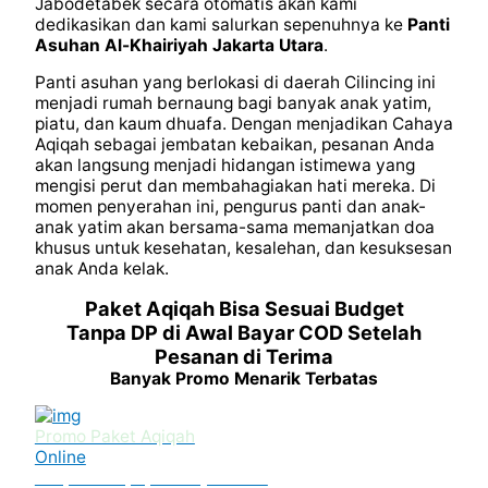
Jabodetabek secara otomatis akan kami
dedikasikan dan kami salurkan sepenuhnya ke
Panti
Asuhan Al-Khairiyah Jakarta Utara
.
Panti asuhan yang berlokasi di daerah Cilincing ini
menjadi rumah bernaung bagi banyak anak yatim,
piatu, dan kaum dhuafa. Dengan menjadikan Cahaya
Aqiqah sebagai jembatan kebaikan, pesanan Anda
akan langsung menjadi hidangan istimewa yang
mengisi perut dan membahagiakan hati mereka. Di
momen penyerahan ini, pengurus panti dan anak-
anak yatim akan bersama-sama memanjatkan doa
khusus untuk kesehatan, kesalehan, dan kesuksesan
anak Anda kelak.
Paket Aqiqah Bisa Sesuai Budget
Tanpa DP di Awal Bayar COD Setelah
Pesanan di Terima
Banyak Promo Menarik Terbatas
Promo Paket Aqiqah
Online
Tanpa DP Apapun Bayar COD