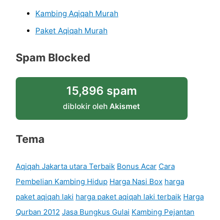
Kambing Aqiqah Murah
Paket Aqiqah Murah
Spam Blocked
15,896 spam
diblokir oleh
Akismet
Tema
Aqiqah Jakarta utara Terbaik
Bonus Acar
Cara
Pembelian Kambing Hidup
Harga Nasi Box
harga
paket aqiqah laki
harga paket aqiqah laki terbaik
Harga
Qurban 2012
Jasa Bungkus Gulai
Kambing Pejantan