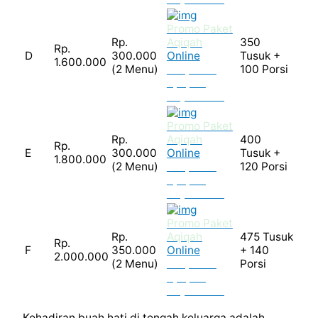
Promo Paket
Rp.
Aqiqah
350
Rp.
D
300.000
Online
Tusuk +
1.600.000
(2 Menu)
Tanpa DP
100 Porsi
Apapun
Bayar COD
Promo Paket
Rp.
Aqiqah
400
Rp.
E
300.000
Online
Tusuk +
1.800.000
(2 Menu)
Tanpa DP
120 Porsi
Apapun
Bayar COD
Promo Paket
Rp.
Aqiqah
475 Tusuk
Rp.
F
350.000
Online
+ 140
2.000.000
(2 Menu)
Tanpa DP
Porsi
Apapun
Bayar COD
Kehadiran buah hati di tengah keluarga adalah