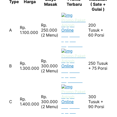
Type
Harga
Masak
Terbaru
( Sate +
Gulai )
Promo Paket
Rp.
Aqiqah
200
Rp.
A
250.000
Online
Tusuk +
1.100.000
(2 Menu)
Tanpa DP
60 Porsi
Apapun
Bayar COD
Promo Paket
Rp.
Aqiqah
Rp.
250 Tusuk
B
300.000
Online
1.300.000
+ 75 Porsi
(2 Menu)
Tanpa DP
Apapun
Bayar COD
Promo Paket
Rp.
Aqiqah
300
Rp.
C
300.000
Online
Tusuk +
1.400.000
(2 Menu)
Tanpa DP
90 Porsi
Apapun
Bayar COD