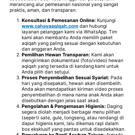
merancang alur pemesanan nasional yang sangat
praktis, aman, dan transparan:
Konsultasi & Pemesanan Online:
Kunjungi
www.cahayaaqiqah.com
dan hubungi
layanan pelanggan kami via WhatsApp. Tim
kami akan membantu Anda memilih paket
aqiqah yang paling sesuai dengan kebutuhan
dan anggaran Anda.
Pemilihan Hewan Transparan:
Kami akan
mengirimkan dokumentasi (foto/video) hewan
aqiqah yang tersedia di kandang kami untuk
Anda pilih dan setujui.
Proses Penyembelihan Sesuai Syariat:
Pada
hari yang disepakati, hewan akan disembelih.
Anda akan mendapatkan kiriman video proses
penyembelihan di mana nama anak Anda akan
disebutkan dengan jelas saat akad.
Pengolahan & Pengemasan Higienis:
Daging
segera diolah menjadi berbagai menu pilihan
(seperti sate, gule, tongseng, atau rendang) di
dapur higienis kami, lalu dikemas rapi dalam
box eksklusif yang pantas untuk disedekahkan.
Penyaluran ke Panti Asuhan Tujuan:
Armada