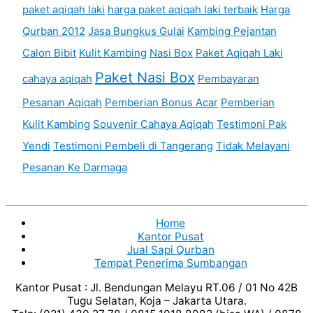
paket aqiqah laki
harga paket aqiqah laki terbaik
Harga
Qurban 2012
Jasa Bungkus Gulai
Kambing Pejantan
Calon Bibit
Kulit Kambing
Nasi Box
Paket Aqiqah Laki
Paket Nasi Box
cahaya aqiqah
Pembayaran
Pesanan Aqiqah
Pemberian Bonus Acar
Pemberian
Kulit Kambing
Souvenir Cahaya Aqiqah
Testimoni Pak
Yendi
Testimoni Pembeli di Tangerang
Tidak Melayani
Pesanan Ke Darmaga
Home
Kantor Pusat
Jual Sapi Qurban
Tempat Penerima Sumbangan
Kantor Pusat : Jl. Bendungan Melayu RT.06 / 01 No 42B
Tugu Selatan, Koja – Jakarta Utara.