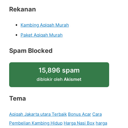
Rekanan
Kambing Aqiqah Murah
Paket Aqiqah Murah
Spam Blocked
15,896 spam
diblokir oleh
Akismet
Tema
Aqiqah Jakarta utara Terbaik
Bonus Acar
Cara
Pembelian Kambing Hidup
Harga Nasi Box
harga