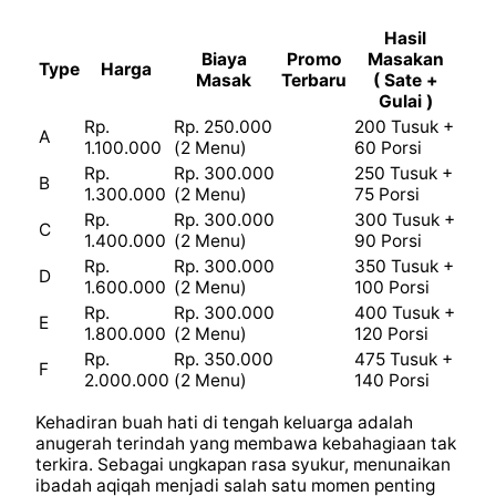
Hasil
Biaya
Promo
Masakan
Type
Harga
Masak
Terbaru
( Sate +
Gulai )
Rp.
Rp. 250.000
200 Tusuk +
A
1.100.000
(2 Menu)
60 Porsi
Rp.
Rp. 300.000
250 Tusuk +
B
1.300.000
(2 Menu)
75 Porsi
Rp.
Rp. 300.000
300 Tusuk +
C
1.400.000
(2 Menu)
90 Porsi
Rp.
Rp. 300.000
350 Tusuk +
D
1.600.000
(2 Menu)
100 Porsi
Rp.
Rp. 300.000
400 Tusuk +
E
1.800.000
(2 Menu)
120 Porsi
Rp.
Rp. 350.000
475 Tusuk +
F
2.000.000
(2 Menu)
140 Porsi
Kehadiran buah hati di tengah keluarga adalah
anugerah terindah yang membawa kebahagiaan tak
terkira. Sebagai ungkapan rasa syukur, menunaikan
ibadah aqiqah menjadi salah satu momen penting