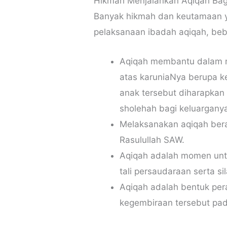
Hikmah Menjalankan Aqiqah Bag
Banyak hikmah dan keutamaan ya
pelaksanaan ibadah aqiqah, beb
Aqiqah membantu dalam 
atas karuniaNya berupa k
anak tersebut diharapkan
sholehah bagi keluargany
Melaksanakan aqiqah bera
Rasulullah SAW.
Aqiqah adalah momen unt
tali persaudaraan serta si
Aqiqah adalah bentuk pe
kegembiraan tersebut pada