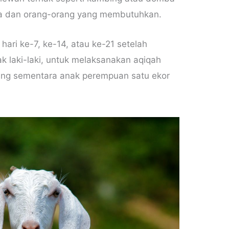
ga dan orang-orang yang membutuhkan.
hari ke-7, ke-14, atau ke-21 setelah
ak laki-laki, untuk melaksanakan aqiqah
ng sementara anak perempuan satu ekor