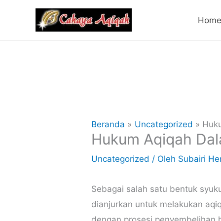
Lewati
Hom
ke
konten
Beranda
Uncategorized
Huku
Hukum Aqiqah Dal
Uncategorized
/ Oleh
Subairi He
Sebagai salah satu bentuk syuku
dianjurkan untuk melakukan aqiq
dengan prosesi penyembelihan 