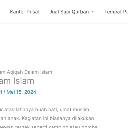
e
Kantor Pusat
Jual Sapi Qurban
Tempat P
m Aqiqah Dalam Islam
am Islam
ri
/
Mei 15, 2024
r atas lahirnya buah hati, umat muslim
ah anak. Kegiatan ini biasanya dilakukan
hewan ternak seperti kambing atau domba