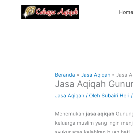
Lewati
Hom
ke
konten
Beranda
Jasa Aqiqah
Jasa A
Jasa Aqiqah Gunun
Jasa Aqiqah
/ Oleh
Subairi Heri
Menemukan
jasa aqiqah
Gunung
keluarga muslim yang ingin me
syukur atas kelahiran buah hati