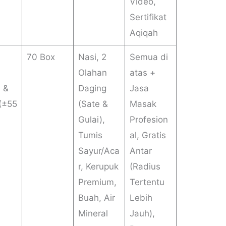
Video,
Sertifikat
Aqiqah
70 Box
Nasi, 2
Semua di
Olahan
atas +
) &
Daging
Jasa
 (±55
(Sate &
Masak
Gulai),
Profesion
Tumis
al, Gratis
Sayur/Aca
Antar
r, Kerupuk
(Radius
Premium,
Tertentu
Buah, Air
Lebih
Mineral
Jauh),