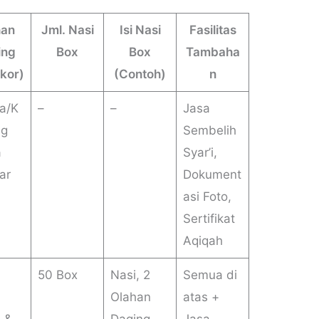
han
Jml. Nasi
Isi Nasi
Fasilitas
ing
Box
Box
Tambaha
Ekor)
(Contoh)
n
a/K
–
–
Jasa
ng
Sembelih
a
Syar’i,
ar
Dokument
asi Foto,
Sertifikat
Aqiqah
50 Box
Nasi, 2
Semua di
Olahan
atas +