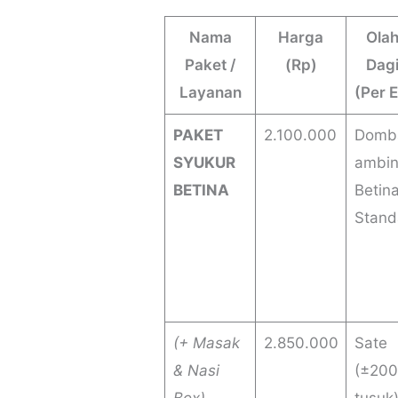
Nama
Harga
Ola
Paket /
(Rp)
Dag
Layanan
(Per 
PAKET
2.100.000
Domb
SYUKUR
ambi
BETINA
Betin
Stand
(+ Masak
2.850.000
Sate
& Nasi
(±200