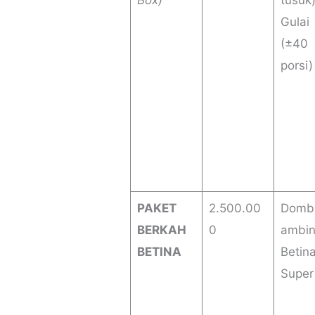
Box)
tusuk
Gulai
(±40
porsi)
PAKET
2.500.00
Domb
BERKAH
0
ambi
BETINA
Betin
Super