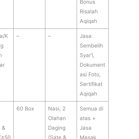
Bonus
Risalah
Aqiqah
a/K
–
–
Jasa
ng
Sembelih
n
Syar’i,
ar
Dokument
asi Foto,
Sertifikat
Aqiqah
60 Box
Nasi, 2
Semua di
Olahan
atas +
) &
Daging
Jasa
 (±50
(Sate &
Masak