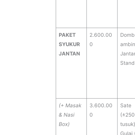
PAKET
2.600.00
Domb
SYUKUR
0
ambi
JANTAN
Janta
Stand
(+ Masak
3.600.00
Sate
& Nasi
0
(±250
Box)
tusuk
Gulai