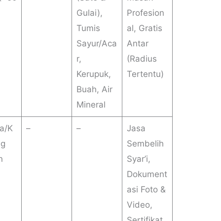
Gulai),
Profesion
Tumis
al, Gratis
Sayur/Aca
Antar
r,
(Radius
Kerupuk,
Tertentu)
Buah, Air
Mineral
a/K
–
–
Jasa
ng
Sembelih
n
Syar’i,
Dokument
asi Foto &
Video,
Sertifikat