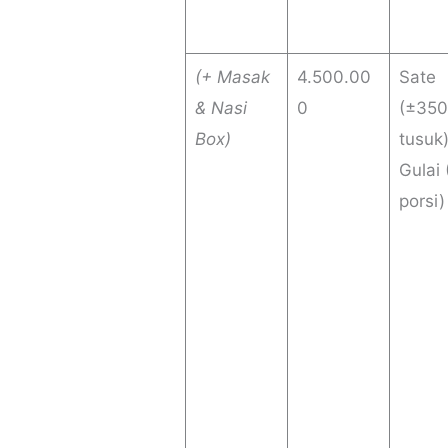
(+ Masak
4.500.00
Sate
& Nasi
0
(±350
Box)
tusuk
Gulai
porsi)