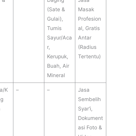
) &
Daging
Jasa
(Sate &
Masak
Gulai),
Profesion
Tumis
al, Gratis
Sayur/Aca
Antar
r,
(Radius
Kerupuk,
Tertentu)
Buah, Air
Mineral
a/K
–
–
Jasa
ng
Sembelih
a
Syar’i,
Dokument
asi Foto &