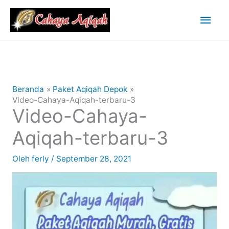
Lewati
Men
ke
konten
Uta
Beranda
Paket Aqiqah Depok
Video-Cahaya-Aqiqah-terbaru-3
Video-Cahaya-
Aqiqah-terbaru-3
Oleh
ferly
/
September 28, 2021
Pemutar
Video