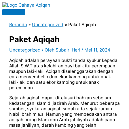
Lewati
ke
Menu
konten
Utama
Beranda
Uncategorized
Paket Aqiqah
Paket Aqiqah
Uncategorized
/ Oleh
Subairi Heri
/
Mei 11, 2024
Aqiqah adalah perayaan bukti tanda syukur kepada
Allah S.W.T atas kelahiran bayi baik itu perempuan
maupun laki-laki. Aqiqah diselenggarakan dengan
cara menyembelih dua ekor kambing untuk anak
laki-laki dan satu ekor kambing untuk anak
perempuan.
Sejarah aqiqah dapat ditelusuri bahkan sebelum
kedatangan Islam di jazirah Arab. Menurut beberapa
sumber, syukuran aqiqah sudah ada sejak zaman
Nabi Ibrahim a.s. Namun yang membedakan antara
aqiqah orang Islam dan Arab jahiliyah adalah pada
masa jahiliyah, darah kambing yang telah