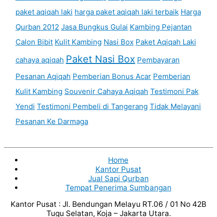
paket aqiqah laki
harga paket aqiqah laki terbaik
Harga
Qurban 2012
Jasa Bungkus Gulai
Kambing Pejantan
Calon Bibit
Kulit Kambing
Nasi Box
Paket Aqiqah Laki
Paket Nasi Box
cahaya aqiqah
Pembayaran
Pesanan Aqiqah
Pemberian Bonus Acar
Pemberian
Kulit Kambing
Souvenir Cahaya Aqiqah
Testimoni Pak
Yendi
Testimoni Pembeli di Tangerang
Tidak Melayani
Pesanan Ke Darmaga
Home
Kantor Pusat
Jual Sapi Qurban
Tempat Penerima Sumbangan
Kantor Pusat : Jl. Bendungan Melayu RT.06 / 01 No 42B
Tugu Selatan, Koja – Jakarta Utara.