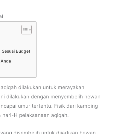
al
 Sesuai Budget
h Anda
i aqiqah dilakukan untuk merayakan
i ini dilakukan dengan menyembelih hewan
capai umur tertentu. Fisik dari kambing
ga hari-H pelaksanaan aqiqah.
yang disembelih untuk dijadikan hewan