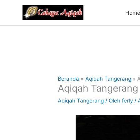
Lewati
Hom
ke
konten
Beranda
Aqiqah Tangerang
A
Aqiqah Tangerang
Aqiqah Tangerang
/ Oleh
ferly
/