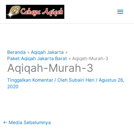
Lewati
Men
ke
konten
Uta
Beranda
Aqiqah Jakarta
Paket Aqiqah Jakarta Barat
Aqiqah-Murah-3
Aqiqah-Murah-3
Tinggalkan Komentar
/ Oleh
Subairi Heri
/
Agustus 26,
2020
←
Media Sebelumnya